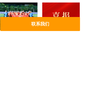
联系我们
辉锐 “金属锋芒” 足球
喜报｜双奖加冕！辉锐
队正式成立，首场队内
斩获国家科技进步二等
赛热......
奖、四川......
7月29日，辉锐总部正式组
辉锐近日捷报频传，作为
建“金属锋芒”足球队，并
联合攻关单位，一举荣获
在江宁大学......
2025年度国家......
精准防爆·长效稳产 | 攻克微细粉体输送四大
难题，辉锐双......
2026-07-15
成功突破半导体高性能粉末输送痛点 | 辉锐
高精度一体化送......
2026-06-17
“展会+报告+媒体”三重赋能，辉锐解锁“两
机”关键部件深......
2026-04-28