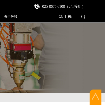
025-8675 6108（24h接听
）
|
关于辉锐
CN
E
N