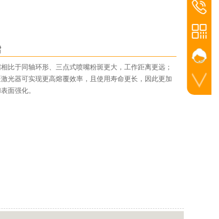
联系电话
025-8675
嘴
嘴相比于同轴环形、三点式喷嘴粉斑更大，工作距离更远；
斑激光器可实现更高熔覆效率，且使用寿命更长，因此更加
和表面强化。
手机扫一扫