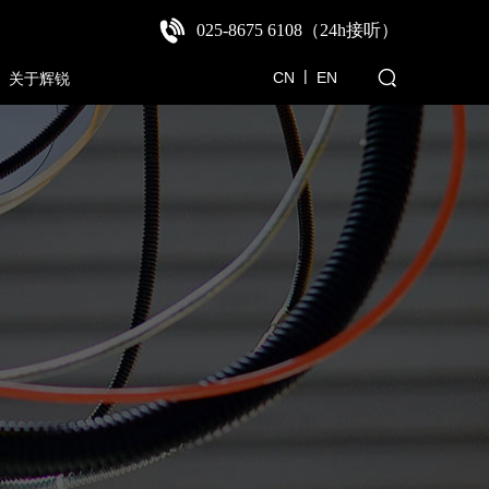
025-8675 6108（24h接听
）
|
CN
E
N
关于辉锐